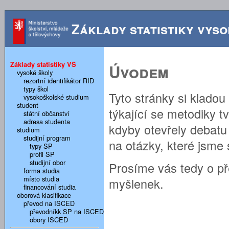
Základy statistiky vyso
Základy statistiky VŠ
Úvodem
vysoké školy
rezortní identifikátor RID
typy škol
Tyto stránky si klado
vysokoškolské studium
student
týkající se metodiky t
státní občanství
adresa studenta
kdyby otevřely debat
studium
studijní program
na otázky, které jsme si
typy SP
profil SP
studijní obor
Prosíme vás tedy o př
forma studia
místo studia
myšlenek.
financování studia
oborová klasifikace
převod na ISCED
převodníkk SP na ISCED
obory ISCED