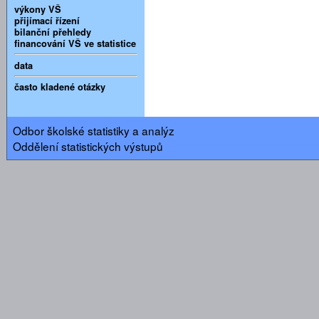
výkony VŠ
přijímací řízení
bilanční přehledy
financování VŠ ve statistice
data
často kladené otázky
Odbor školské statistiky a analýz
Oddělení statistických výstupů